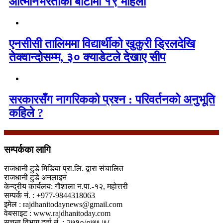
आत्मनिर्भरताको बाटोमा १९ महिला
एनसीसी तालिममा विद्यार्थीको खुकुरी ड्रिलदेखि
तेक्वान्दोसम्म, ३० क्याडेटले देखाए सीप
सरकारसँग नागरिकको प्रश्न : परिवर्तनको अनुभूति
कहिले ?
सम्पर्कका लागि
राजधानी टुडे मिडिया प्रा.लि. द्वारा संचालित
राजधानी टुडे अनलाइन
केन्द्रीय कार्यलय: गौशाला न.पा.-१२, महोत्तरी
सम्पर्क नं. : +977-9844318063
इमेल : rajdhanitodaynews@gmail.com
वेबसाइट : www.rajdhanitoday.com
सूचना विभाग दर्ता नं. : २७१०/०७७-७८