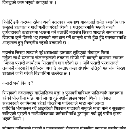
विरुद्धको काम भएको बताएको छ ।
रिपोर्टिङकै क्रममा रहेका अर्का पत्रकार जयनाथ यादवलाई समेत स्थानीय एक
समूहले हातपात र गालीगलौज गरेको थियो । पत्रकारमाथि भएको यस्तो
दुर्व्यवहारको कडारुपमा भत्सर्ना गर्ने बताउँदै महासंघ सिरहा शाखाले समाचारका
विषयमा कुनै विमती भए त्यसको समाधान गर्ने कानूनी बाटो हुँदा हुँदै पत्रकारमाथि
आक्रमण हुनु निन्दनीय रहेको बताएको छ ।
महासंघ सिरहा शाखाले पूर्वअध्यक्षको हातबाट लुटिएको मोबाइल फिर्ता
गर्नुका साथै घटनामा संलग्नहरूकाे तत्काल खाेजी गरी कानूनी दायरामा ल्याउन
जिल्ला प्रहरी कार्यालय सिरहासँग माग गरेको छ । यदि प्रहरी प्रशासनले
तत्कालै कारबाही प्रक्रिया अगाडि नबढाए कडा संघर्षमा उत्रिने महासंघ सिरहा
शाखाले जारी गरेको विज्ञपतिमा उल्लेख छ ।
कसरी भयो विवाद ?
सिरहाको नवराजपुर गाउँपालिका वडा ३ फुलवरीयास्थित पालिकाकै मातहतमा
रहेको पोखरीमा माछा मार्न लाग्दा दुई पक्षीय झडप भएको थियो । नेपाल
सरकारको स्वामित्वमा रहेको पोखरीमा पालिकाले माछा मार्न लाग्दा
वर्षौंदेखि भोगचलन गर्दै आइरहेको शिवराम यादवको समूहले माछा मार्न र सुरक्षामा
खटिएको प्रहरी र गाउँपालिकाका कर्मचारीमाथि ढुगांमुढा गर्दा दुई पछीय झडप
भएको थियो ।
सोमबार पालिकाले प्रहरी र पत्रकारको रोहबरमा पोखरीमा महजाल प्रयोग गरेर