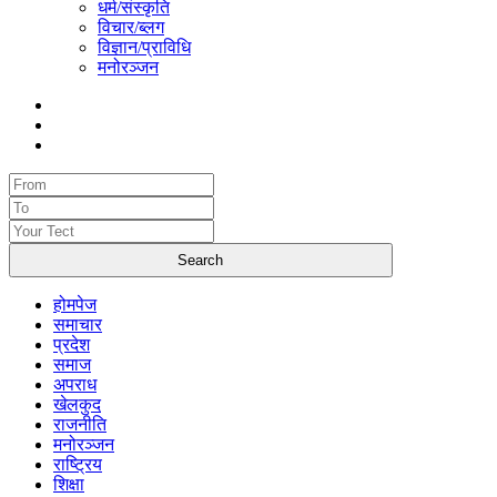
धर्म/संस्कृति
विचार/ब्लग
विज्ञान/प्राविधि
मनोरञ्जन
होमपेज
समाचार
प्रदेश
समाज
अपराध
खेलकुद
राजनीति
मनोरञ्जन
राष्ट्रिय
शिक्षा