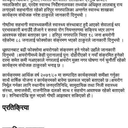
नवलकिशोर झा, प्रदेश स्वास्थ निर्देशनालयका तथ्यांक अधिकृत लालबाबु राय
लगाएको सहभागीता रहेको हरिपुर नगरपालिका अन्तर्गत स्वास्थ शाखाका
कार्यक्रम संयोजक नरेश ठाकुरले जानकारी दिनुभयो ।
गोष्ठीमा सहभागी स्वास्थ्यकर्मीले स्वास्थ्य संस्थाबाट हुदै आएको सेवालाई थप
प्रभावकारी बनाउँदै लैजाने र सरुवा रोग नियन्त्रणमा सक्रिय भएर लाग्न
आवश्यक रहेका बताएका छन । हरिपुर नगरपालि भित्र ९८ जना क्षयरोगी
रहेकोमा ८८ जनालाई फोक्सोका संक्रमण भएको ठाकुरले जानकारी दिनुभयो ।
धूमपानबाट बढी फोक्सोमा क्षयरोगको संक्रमण हुने गरेको उहाँले जानकारी
दिनुभयो ।क्षयरोगीमध्ये केही पुरानालाई पुनः दोहोरीएको र नयाँ संक्रमित हुनेको
दरमा समेत कमी नआएकाले नगरलाई क्षयरोग मुक्त नगर घोषणा गर्न चुनौती रहेको
कार्यक्रम संयोजक ठाकुरको भनाइ छ ।
कार्यक्रममा आर्थिक वर्ष २०७९/८० मा सम्पादित कार्यक्रमको समीक्षा गर्नुका
साथै वार्षिक योजना र कार्यक्रमको बारेमा छलफल भएको बताएको छ।क्षयरोग
निर्मूल गर्नका लागि स्थानीय जनप्रतिनिधि, सामुदायिक तथा निजी स्वास्थ्य
संस्था, समाजसेवी, राजनीतिक दलको साथ र सहयोग आवश्यक रहेको बताएको
छ। शनिबारदेखि सुरु भएको गोष्ठी आइतबार सकिएको हो।
प्रतिक्रिया