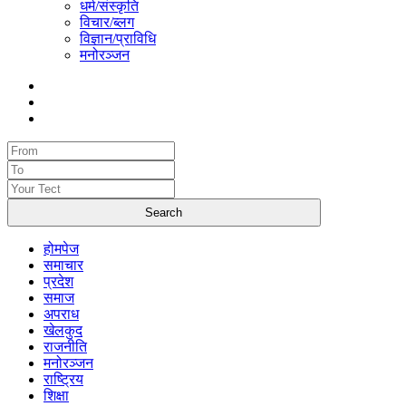
धर्म/संस्कृति
विचार/ब्लग
विज्ञान/प्राविधि
मनोरञ्जन
होमपेज
समाचार
प्रदेश
समाज
अपराध
खेलकुद
राजनीति
मनोरञ्जन
राष्ट्रिय
शिक्षा