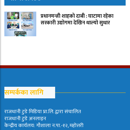
प्रधानमन्त्री शाहको दाबी : घाटामा रहेका
सरकारी उद्योगमा देखिन थाल्यो सुधार
सम्पर्कका लागि
राजधानी टुडे मिडिया प्रा.लि. द्वारा संचालित
राजधानी टुडे अनलाइन
केन्द्रीय कार्यलय: गौशाला न.पा.-१२, महोत्तरी