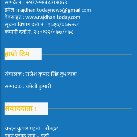
सम्पर्क नं. : +977-9844318063
इमेल : rajdhanitodaynews@gmail.com
वेबसाइट : www.rajdhanitoday.com
सूचना विभाग दर्ता नं. : २७१०/०७७-७८
कम्पनी दर्ता.नं. :२५०१२२/०७७/०७८
हाम्रो टिम
संचालक : राजेश कुमार सिंह कुशवाहा
सम्पादक : चमेली कुमारी
संवाददाता :
चन्दन कुमार महताे – राैतहट
पवन प्रसाद साह – पर्सा