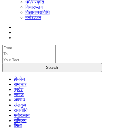
धर्म/संस्कृति
विचार/ब्लग
विज्ञान/प्राविधि
मनोरञ्जन
होमपेज
समाचार
प्रदेश
समाज
अपराध
खेलकुद
राजनीति
मनोरञ्जन
राष्ट्रिय
शिक्षा