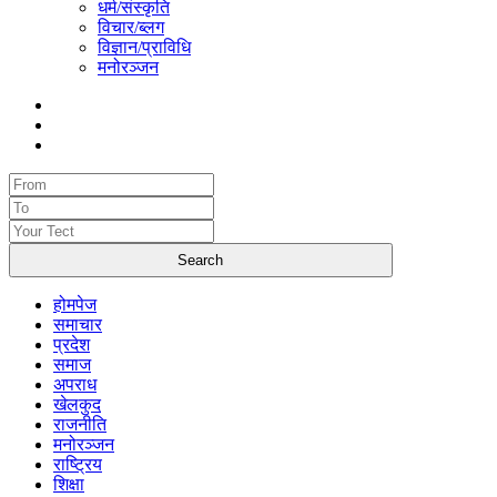
धर्म/संस्कृति
विचार/ब्लग
विज्ञान/प्राविधि
मनोरञ्जन
होमपेज
समाचार
प्रदेश
समाज
अपराध
खेलकुद
राजनीति
मनोरञ्जन
राष्ट्रिय
शिक्षा