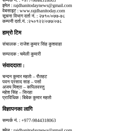
सम्पर्क नं. : +977-9844318063
इमेल : rajdhanitodaynews@gmail.com
वेबसाइट : www.rajdhanitoday.com
सूचना विभाग दर्ता नं. : २७१०/०७७-७८
कम्पनी दर्ता.नं. :२५०१२२/०७७/०७८
हाम्रो टिम
संचालक : राजेश कुमार सिंह कुशवाहा
सम्पादक : चमेली कुमारी
संवाददाता :
चन्दन कुमार महताे – राैतहट
पवन प्रसाद साह – पर्सा
अजय मिश्रा – कपिलवस्तु
महेश सिंह – सिरहा
प्राविधिक : बिबेक कुमार महतो
विज्ञापनका लागि
सम्पर्क नं. : +977-9844318063
इमेल : rajdhanitodaynews@gmail.com