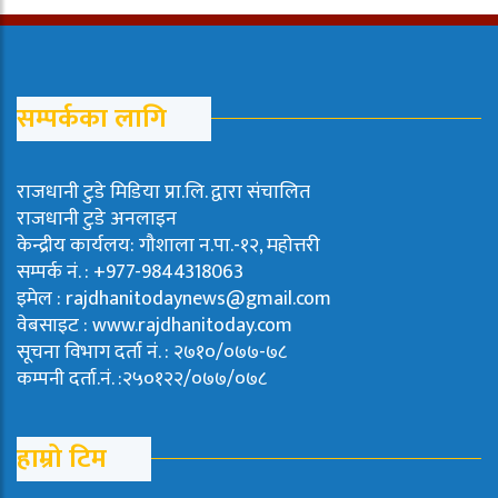
सम्पर्कका लागि
राजधानी टुडे मिडिया प्रा.लि. द्वारा संचालित
राजधानी टुडे अनलाइन
केन्द्रीय कार्यलय: गौशाला न.पा.-१२, महोत्तरी
सम्पर्क नं. : +977-9844318063
इमेल : rajdhanitodaynews@gmail.com
वेबसाइट : www.rajdhanitoday.com
सूचना विभाग दर्ता नं. : २७१०/०७७-७८
कम्पनी दर्ता.नं. :२५०१२२/०७७/०७८
हाम्रो टिम