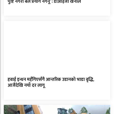
पुष्टि नगरी बल प्रयोग नगर्नू’ : डीआईजी खनाल
हवाई इन्धन महँगिएसँगै आन्तरिक उडानको भाडा वृद्धि,
आजैदेखि नयाँ दर लागू