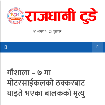
गाैशाला – ७ मा
माेटरसाईकलकाे ठक्करबाट
घाइते भएका बालकको मृत्यु