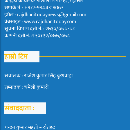
केन्द्रीय कार्यलय: गौशाला न.पा.-१२, महोत्तरी
सम्पर्क नं. : +977-9844318063
इमेल : rajdhanitodaynews@gmail.com
वेबसाइट : www.rajdhanitoday.com
सूचना विभाग दर्ता नं. : २७१०/०७७-७८
कम्पनी दर्ता.नं. :२५०१२२/०७७/०७८
हाम्रो टिम
संचालक : राजेश कुमार सिंह कुशवाहा
सम्पादक : चमेली कुमारी
संवाददाता :
चन्दन कुमार महताे – राैतहट