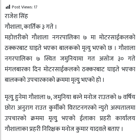
Post Views:
17
राजेश सिंह
गाैशाला, कार्तिक ३ गते ।
महाेत्तरीकाे गाैशाला नगरपालिका ७ मा माेटरसाईकलकाे
ठक्करबाट घाइते भएका बालकको मृत्यु भएको छ । गाैशाला
नगरपालिका ७ स्थित जमुनियामा गत असाेज ३० गते
मंगलबारका दिन माेटरसाईकलकाे ठक्करबाट घाइते भएका
बालकको उपचारकाकाे क्रममा मृत्युु भएको हाे ।
मृत्युु हुनेमा गाैशाला ७, जमुनिया बस्ने मनाेज राउतकाे ७ वर्षिय
छाेरा अनुराग राउत कुर्मीकाे विराटनगरकाे न्युराे अस्पतालमा
उपचारको क्रममा मृत्युु भएको ईलाका प्रहरी कार्यालय
गाैशालाका प्रहरी निरिक्षक मनाेज कुमार यादवले बताए ।