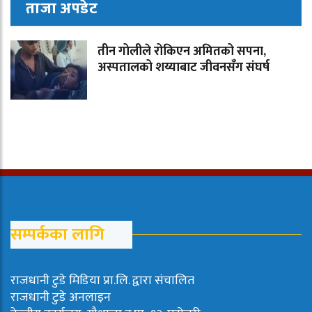
ताजा अपडेट
तीन गोलीले रोकिएन अमितको सपना,
अस्पतालको शय्याबाट जीवनसँग संघर्ष
सम्पर्कका लागि
राजधानी टुडे मिडिया प्रा.लि. द्वारा संचालित
राजधानी टुडे अनलाइन