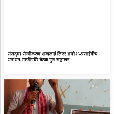
संसद्‌मा ‘सैन्यीकरण’ शब्दलाई लिएर अमरेश–प्रसाईंबीच
भनाभन, माफीपछि बैठक पुनः सञ्चालन