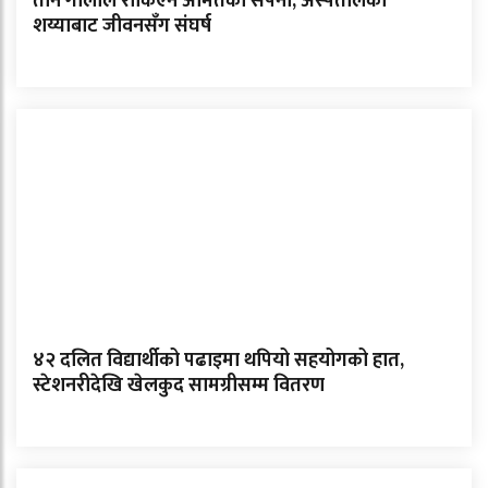
तीन गोलीले रोकिएन अमितको सपना, अस्पतालको
शय्याबाट जीवनसँग संघर्ष
४२ दलित विद्यार्थीको पढाइमा थपियो सहयोगको हात,
स्टेशनरीदेखि खेलकुद सामग्रीसम्म वितरण