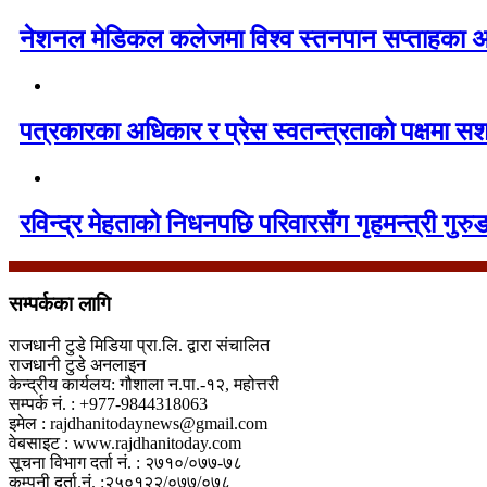
नेशनल मेडिकल कलेजमा विश्व स्तनपान सप्ताहका अव
पत्रकारका अधिकार र प्रेस स्वतन्त्रताको पक्षमा सश
रविन्द्र मेहताको निधनपछि परिवारसँग गृहमन्त्री गुरुङ
सम्पर्कका लागि
राजधानी टुडे मिडिया प्रा.लि. द्वारा संचालित
राजधानी टुडे अनलाइन
केन्द्रीय कार्यलय: गौशाला न.पा.-१२, महोत्तरी
सम्पर्क नं. : +977-9844318063
इमेल : rajdhanitodaynews@gmail.com
वेबसाइट : www.rajdhanitoday.com
सूचना विभाग दर्ता नं. : २७१०/०७७-७८
कम्पनी दर्ता.नं. :२५०१२२/०७७/०७८