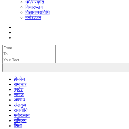
धर्म/संस्कृति
विचार/ब्लग
विज्ञान/प्राविधि
मनोरञ्जन
होमपेज
समाचार
प्रदेश
समाज
अपराध
खेलकुद
राजनीति
मनोरञ्जन
राष्ट्रिय
शिक्षा