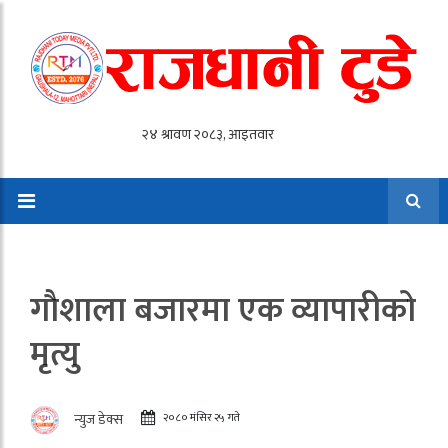
गाैशाला बजारमा एक व्यापारीको
मृत्यु
२०८० मंसिर २५ गते
न्युज डेक्स