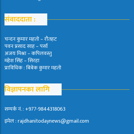
संवाददाता :
चन्दन कुमार महताे – राैतहट
पवन प्रसाद साह – पर्सा
अजय मिश्रा – कपिलवस्तु
महेश सिंह – सिरहा
प्राविधिक : बिबेक कुमार महतो
विज्ञापनका लागि
सम्पर्क नं. : +977-9844318063
इमेल : rajdhanitodaynews@gmail.com