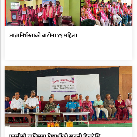
आत्मनिर्भरताको बाटोमा १९ महिला
एनसीसी तालिममा विद्यार्थीको खुकुरी ड्रिलदेखि