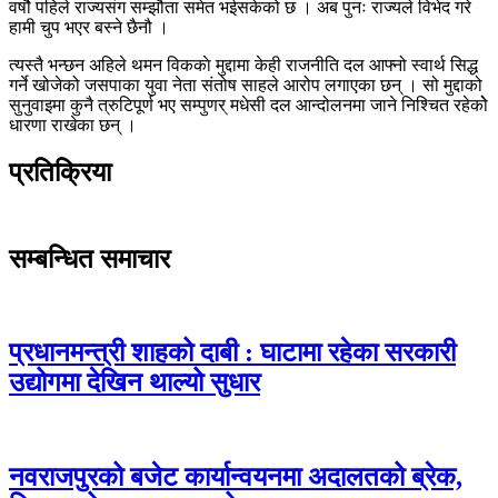
वर्षौ पहिले राज्यसंग सम्झौता समेत भईसकेको छ । अब पुनः राज्यले विभेद गरे
हामी चुप भएर बस्ने छैनौ ।
त्यस्तै भन्छन अहिले थमन विककाे मुद्दामा केही राजनीति दल आफ्नो स्वार्थ सिद्ध
गर्ने खोजेको जसपाका युवा नेता संतोष साहले आरोप लगाएका छन् । सो मुद्दाको
सुनुवाइमा कुनै त्रुटिपूर्ण भए सम्पुणर् मधेसी दल आन्दोलनमा जाने निश्चित रहेकोे
धारणा राखेका छन् ।
प्रतिक्रिया
सम्बन्धित समाचार
प्रधानमन्त्री शाहको दाबी : घाटामा रहेका सरकारी
उद्योगमा देखिन थाल्यो सुधार
नवराजपुरको बजेट कार्यान्वयनमा अदालतको ब्रेक,