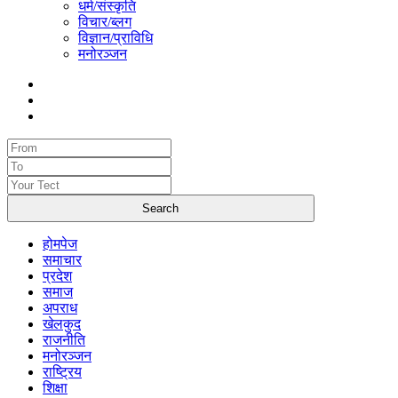
धर्म/संस्कृति
विचार/ब्लग
विज्ञान/प्राविधि
मनोरञ्जन
होमपेज
समाचार
प्रदेश
समाज
अपराध
खेलकुद
राजनीति
मनोरञ्जन
राष्ट्रिय
शिक्षा