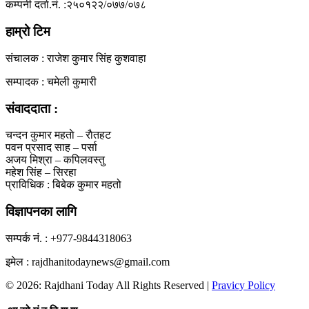
कम्पनी दर्ता.नं. :२५०१२२/०७७/०७८
हाम्रो टिम
संचालक : राजेश कुमार सिंह कुशवाहा
सम्पादक : चमेली कुमारी
संवाददाता :
चन्दन कुमार महताे – राैतहट
पवन प्रसाद साह – पर्सा
अजय मिश्रा – कपिलवस्तु
महेश सिंह – सिरहा
प्राविधिक : बिबेक कुमार महतो
विज्ञापनका लागि
सम्पर्क नं. : +977-9844318063
इमेल : rajdhanitodaynews@gmail.com
© 2026: Rajdhani Today All Rights Reserved |
Pravicy Policy