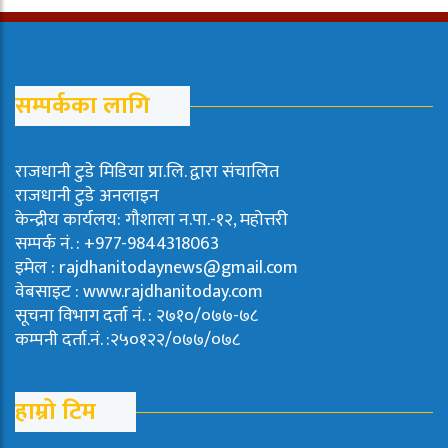
सम्पर्कका लागि
राजधानी टुडे मिडिया प्रा.लि. द्वारा संचालित
राजधानी टुडे अनलाइन
केन्द्रीय कार्यलय: गौशाला न.पा.-१२, महोत्तरी
सम्पर्क नं. : +977-9844318063
इमेल : rajdhanitodaynews@gmail.com
वेबसाइट : www.rajdhanitoday.com
सूचना विभाग दर्ता नं. : २७१०/०७७-७८
कम्पनी दर्ता.नं. :२५०१२२/०७७/०७८
हाम्रो टिम