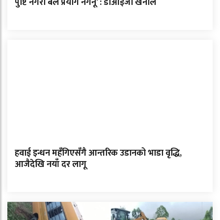
पुष्टि नगरी बल प्रयोग नगर्नू’ : डीआईजी खनाल
हवाई इन्धन महँगिएसँगै आन्तरिक उडानको भाडा वृद्धि,
आजैदेखि नयाँ दर लागू