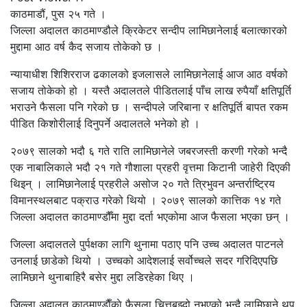
काठमाडौं, पुस २५ गते ।
जिल्ला अदालत काठमाण्डौले क्रिकेटर सन्दीप लामिछानेलाई बलात्कारको
मुद्दामा आठ वर्ष कैद सजाय तोकेको छ ।
न्यायाधीश शिशिरराज ढकालको इजलासले लामिछानेलाई आज आठ वर्षको
सजाय तोकेको हो । यस्तै अदालतले पीडितलाई पाँच लाख रुपैयाँ क्षतिपूर्ति
भराउने फैसला पनि गरेको छ । सन्दीपले जरिबाना र क्षतिपूर्ति बापत रकम
पीडित किशोरीलाई दिनुपर्ने अदालतले भनेको हो ।
२०७९ सालको भदौ ६ गते राति लामिछानेले जबरजस्ती करणी गरेको भन्दै
एक नाबालिकाले भदौ २१ गते गौशाला प्रहरी वृत्तमा किटानी जाहेरी दिएकी
थिइन् । लामिछानेलाई प्रहरीले असोज २० गते त्रिभुवन अन्तर्राष्ट्रिय
विमानस्थलबाट पक्राउ गरेको थियो । २०७९ सालको कात्तिक १४ गते
जिल्ला अदालत काठमाण्डौँमा मुद्दा दर्ता भएकोमा आज फैसला भएका छन् ।
जिल्ला अदालतले पुर्पक्षका लागि थुनामा पठाए पनि उच्च अदालत पाटनले
उनलाई छाडेको थियो । उच्चको आदेशलाई सर्वोच्चले सदर गरिदिएपछि
लामिछाने थुनाबाहिरै बसेर मुद्दा लडिरहेका थिए ।
जिल्ला अदालत काठमाण्डाैँकाे फैसला चित्तबुझ्दो नभएको भन्दै लामिछाने थप