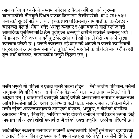
आज करिब १२ बजेको समयमा कोठाबाट पैदल अफिस जाने क्रममा
काठमाडौंको तीनकुने स्थित सडक किनारमा रोकीराखेको बा.२ ख ४५३४
नम्बरको सुन्दरीमाई यातायात (चक्रपथ परिक्रमा) नाम गाडीका कन्टेक्टर र
चालकले मलाई ‘भैंया’ भनेर अभद्र व्यवहार र आमाचकारी गालीगलोज गरी
सामाजिक प्रतिष्ठामाथि ठेस पुर्याएका अन्नपूर्ण कर्मीले महताेले जनाउनु भयो ।
बिनाकारण मेरो अपमान गर्दै कुटपिटसमेत गर्न खोजेकाले मेरो ज्यानको सुरक्षा
खतरामा परेको छ । यसले स्वतन्त्र भई काम गर्दै आएको म जस्तो स्वाभिमानी
पत्रकारको आत्म सम्मानमा चोट पुगेको भन्दै महताेले कार्वाहीकाे माग गर्दै प्रहरी
वृत्त नयाँ बानेश्वर, काठमाडौंमा उजुरी दिएका छन् ।
मसँग भएको यो पहिलो र एउटा मात्रै घटना होइन । मेरो जातीय पहिचान, मधेसी
समुदायमाथि गरिने यस्ता सार्वजनिक बेइज्जती मलगायत तमाम व्यक्तिले भोग्दै
आएका छन् । काठमाडौं बसाइको अढाई वर्षको अन्तरालमा समाचार संकलनका
लागि फिल्डमा खटिँदा आधा दर्जनभन्दा बढी पटक सडक, बजार, चोकमा मैले र
मसँग रहेका आफन्तजनहरूले लगाएको पोसाक, अनुहार, र बोलेको बोलीका
आधारमा ‘भैया’, ‘बिहारी’, ‘मर्सिया’ भनेर दोस्रो दर्जाको नागरिकको रूपमा लिई
अपमान गर्दै आएको तीतो यथार्थ ताजै रहेको उक्त उजुरीमा उल्लेख गरिएको छ ।
सार्वजनिक स्थलमा मलगायत म जस्तै अरुहरूमाथि दिनहुँ हुने यस्ता दुव्र्यहारका
घटनाले दैनिक जीवन दुःखमय बन्दै गएको महसुस गरेको छु । त्यसैले दोषीलाई