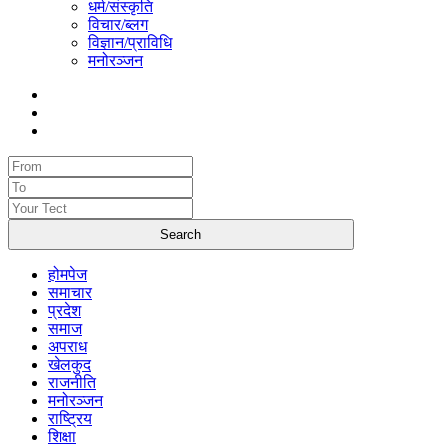
धर्म/संस्कृति
विचार/ब्लग
विज्ञान/प्राविधि
मनोरञ्जन
होमपेज
समाचार
प्रदेश
समाज
अपराध
खेलकुद
राजनीति
मनोरञ्जन
राष्ट्रिय
शिक्षा