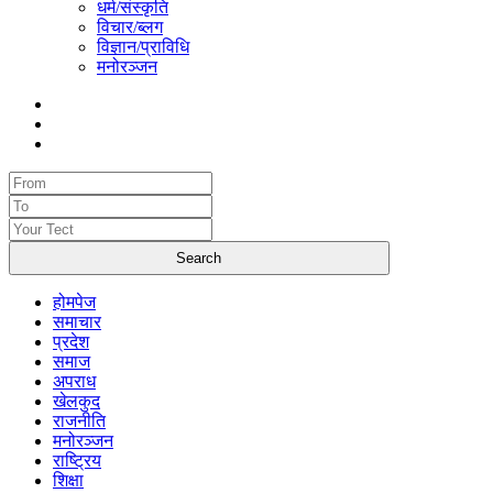
धर्म/संस्कृति
विचार/ब्लग
विज्ञान/प्राविधि
मनोरञ्जन
होमपेज
समाचार
प्रदेश
समाज
अपराध
खेलकुद
राजनीति
मनोरञ्जन
राष्ट्रिय
शिक्षा