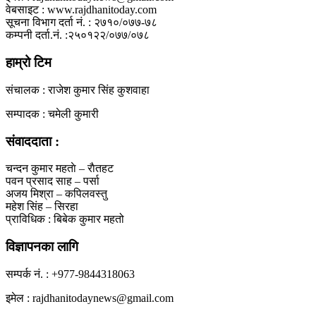
वेबसाइट : www.rajdhanitoday.com
सूचना विभाग दर्ता नं. : २७१०/०७७-७८
कम्पनी दर्ता.नं. :२५०१२२/०७७/०७८
हाम्रो टिम
संचालक : राजेश कुमार सिंह कुशवाहा
सम्पादक : चमेली कुमारी
संवाददाता :
चन्दन कुमार महताे – राैतहट
पवन प्रसाद साह – पर्सा
अजय मिश्रा – कपिलवस्तु
महेश सिंह – सिरहा
प्राविधिक : बिबेक कुमार महतो
विज्ञापनका लागि
सम्पर्क नं. : +977-9844318063
इमेल : rajdhanitodaynews@gmail.com