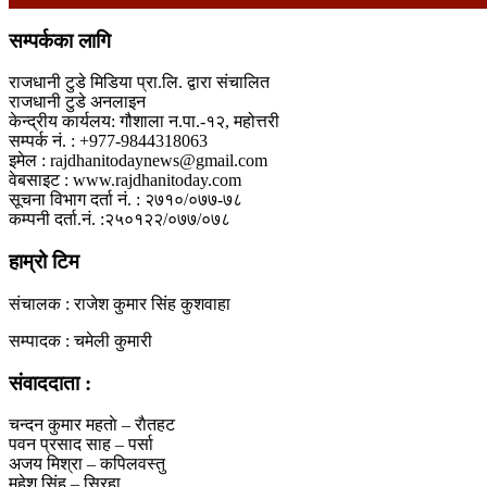
सम्पर्कका लागि
राजधानी टुडे मिडिया प्रा.लि. द्वारा संचालित
राजधानी टुडे अनलाइन
केन्द्रीय कार्यलय: गौशाला न.पा.-१२, महोत्तरी
सम्पर्क नं. : +977-9844318063
इमेल : rajdhanitodaynews@gmail.com
वेबसाइट : www.rajdhanitoday.com
सूचना विभाग दर्ता नं. : २७१०/०७७-७८
कम्पनी दर्ता.नं. :२५०१२२/०७७/०७८
हाम्रो टिम
संचालक : राजेश कुमार सिंह कुशवाहा
सम्पादक : चमेली कुमारी
संवाददाता :
चन्दन कुमार महताे – राैतहट
पवन प्रसाद साह – पर्सा
अजय मिश्रा – कपिलवस्तु
महेश सिंह – सिरहा