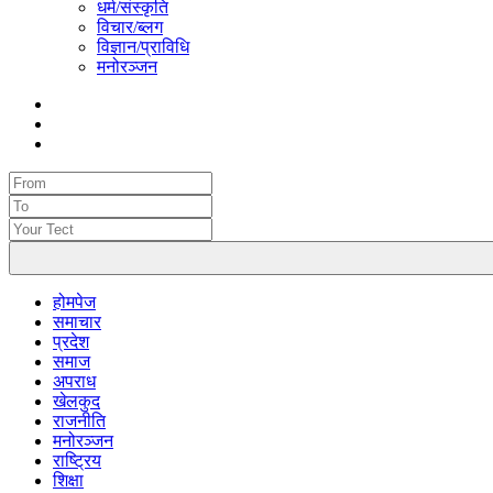
धर्म/संस्कृति
विचार/ब्लग
विज्ञान/प्राविधि
मनोरञ्जन
होमपेज
समाचार
प्रदेश
समाज
अपराध
खेलकुद
राजनीति
मनोरञ्जन
राष्ट्रिय
शिक्षा