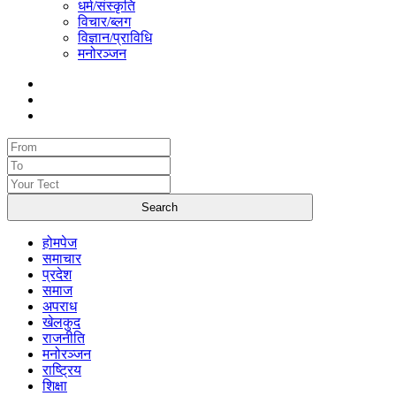
धर्म/संस्कृति
विचार/ब्लग
विज्ञान/प्राविधि
मनोरञ्जन
होमपेज
समाचार
प्रदेश
समाज
अपराध
खेलकुद
राजनीति
मनोरञ्जन
राष्ट्रिय
शिक्षा