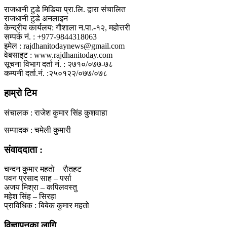
राजधानी टुडे मिडिया प्रा.लि. द्वारा संचालित
राजधानी टुडे अनलाइन
केन्द्रीय कार्यलय: गौशाला न.पा.-१२, महोत्तरी
सम्पर्क नं. : +977-9844318063
इमेल : rajdhanitodaynews@gmail.com
वेबसाइट : www.rajdhanitoday.com
सूचना विभाग दर्ता नं. : २७१०/०७७-७८
कम्पनी दर्ता.नं. :२५०१२२/०७७/०७८
हाम्रो टिम
संचालक : राजेश कुमार सिंह कुशवाहा
सम्पादक : चमेली कुमारी
संवाददाता :
चन्दन कुमार महताे – राैतहट
पवन प्रसाद साह – पर्सा
अजय मिश्रा – कपिलवस्तु
महेश सिंह – सिरहा
प्राविधिक : बिबेक कुमार महतो
विज्ञापनका लागि