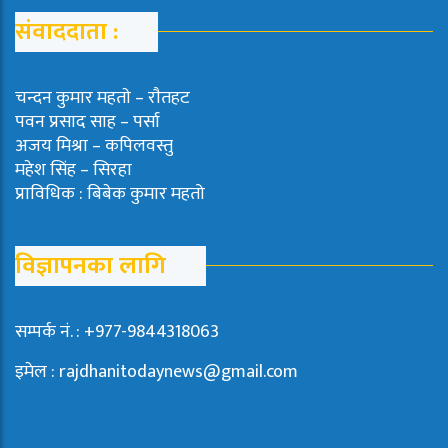
संवाददाता :
चन्दन कुमार महताे – राैतहट
पवन प्रसाद साह – पर्सा
अजय मिश्रा – कपिलवस्तु
महेश सिंह – सिरहा
प्राविधिक : बिबेक कुमार महतो
विज्ञापनका लागि
सम्पर्क नं. : +977-9844318063
इमेल : rajdhanitodaynews@gmail.com