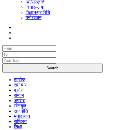
धर्म/संस्कृति
विचार/ब्लग
विज्ञान/प्राविधि
मनोरञ्जन
होमपेज
समाचार
प्रदेश
समाज
अपराध
खेलकुद
राजनीति
मनोरञ्जन
राष्ट्रिय
शिक्षा