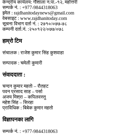
केन्द्रीय कार्यलय: गौशाला न.पा.-१२, महोत्तरी
सम्पर्क नं. : +977-9844318063
इमेल : rajdhanitodaynews@gmail.com
वेबसाइट : www.rajdhanitoday.com
सूचना विभाग दर्ता नं. : २७१०/०७७-७८
कम्पनी दर्ता.नं. :२५०१२२/०७७/०७८
हाम्रो टिम
संचालक : राजेश कुमार सिंह कुशवाहा
सम्पादक : चमेली कुमारी
संवाददाता :
चन्दन कुमार महताे – राैतहट
पवन प्रसाद साह – पर्सा
अजय मिश्रा – कपिलवस्तु
महेश सिंह – सिरहा
प्राविधिक : बिबेक कुमार महतो
विज्ञापनका लागि
सम्पर्क नं. : +977-9844318063