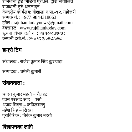
राजधानी टुडे मिडिया प्रा.लि. द्वारा संचालित
राजधानी टुडे अनलाइन
केन्द्रीय कार्यलय: गौशाला न.पा.-१२, महोत्तरी
सम्पर्क नं. : +977-9844318063
इमेल : rajdhanitodaynews@gmail.com
वेबसाइट : www.rajdhanitoday.com
सूचना विभाग दर्ता नं. : २७१०/०७७-७८
कम्पनी दर्ता.नं. :२५०१२२/०७७/०७८
हाम्रो टिम
संचालक : राजेश कुमार सिंह कुशवाहा
सम्पादक : चमेली कुमारी
संवाददाता :
चन्दन कुमार महताे – राैतहट
पवन प्रसाद साह – पर्सा
अजय मिश्रा – कपिलवस्तु
महेश सिंह – सिरहा
प्राविधिक : बिबेक कुमार महतो
विज्ञापनका लागि