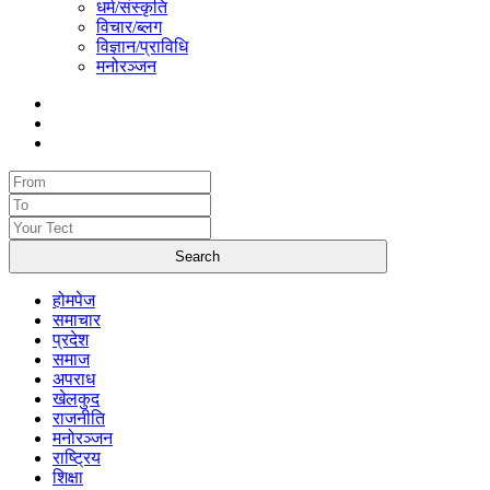
धर्म/संस्कृति
विचार/ब्लग
विज्ञान/प्राविधि
मनोरञ्जन
होमपेज
समाचार
प्रदेश
समाज
अपराध
खेलकुद
राजनीति
मनोरञ्जन
राष्ट्रिय
शिक्षा