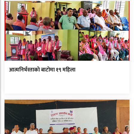
आत्मनिर्भरताको बाटोमा १९ महिला