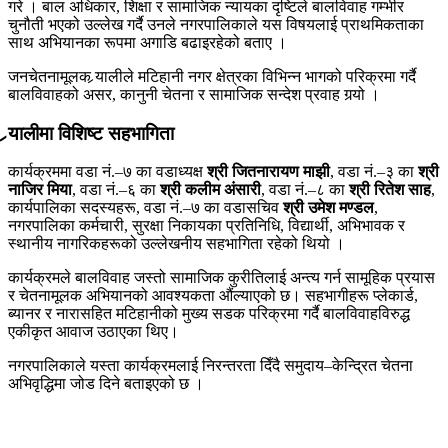
गरे । बाल अधिकार, शिक्षा र सामाजिक न्यायका दृष्टिले बालविवाह गम्भीर
चुनौती भएको उल्लेख गर्दै उनले नगरपालिकाले यस विषयलाई प्राथमिकताका
साथ अभियानका रूपमा अगाडि बढाइरहेको बताए ।
जनचेतनामूलक र्‍यालीले मटिहानी नगर क्षेत्रका विभिन्न भागको परिक्रमा गर्दै
बालविवाहको असर, कानुनी चेतना र सामाजिक सन्देश प्रवाह गर्‍यो ।
र्‍यालीमा विशिष्ट सहभागिता
कार्यक्रममा वडा नं.–७ का वडाध्यक्ष
श्री जितनारायण माझी
, वडा नं.–३ का
श्री
नाजिर मिया
, वडा नं.–६ का
श्री कलीम अंसारी
, वडा नं.–८ का
श्री रितेश साह
,
कार्यपालिका सदस्यहरू, वडा नं.–७ का वडासचिव
श्री उमेश मण्डल
,
नगरपालिका कर्मचारी, सुरक्षा निकायका प्रतिनिधि, विद्यार्थी, अभिभावक र
स्थानीय नागरिकहरूको उल्लेखनीय सहभागिता रहेको थियो ।
कार्यक्रमले बालविवाह जस्तो सामाजिक कुरीतिलाई अन्त्य गर्न सामूहिक प्रयास
र चेतनामूलक अभियानको आवश्यकता औंल्याएको छ। सहभागीहरू प्लेकार्ड,
ब्यानर र नारासहित मटिहानीको मुख्य सडक परिक्रमा गर्दै बालविवाहविरुद्ध
एकीकृत आवाज उठाएका थिए।
नगरपालिकाले यस्ता कार्यक्रमलाई निरन्तरता दिँदै समुदाय–केन्द्रित चेतना
अभिवृद्धिमा जोड दिने बताइएको छ ।