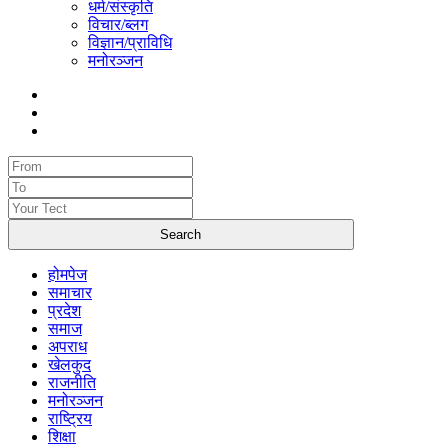
धर्म/संस्कृति
विचार/ब्लग
विज्ञान/प्राविधि
मनोरञ्जन
होमपेज
समाचार
प्रदेश
समाज
अपराध
खेलकुद
राजनीति
मनोरञ्जन
राष्ट्रिय
शिक्षा