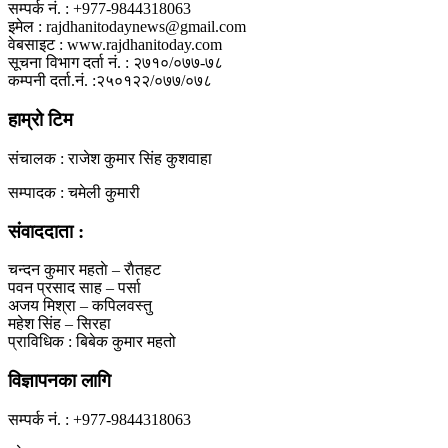
सम्पर्क नं. : +977-9844318063
इमेल : rajdhanitodaynews@gmail.com
वेबसाइट : www.rajdhanitoday.com
सूचना विभाग दर्ता नं. : २७१०/०७७-७८
कम्पनी दर्ता.नं. :२५०१२२/०७७/०७८
हाम्रो टिम
संचालक : राजेश कुमार सिंह कुशवाहा
सम्पादक : चमेली कुमारी
संवाददाता :
चन्दन कुमार महताे – राैतहट
पवन प्रसाद साह – पर्सा
अजय मिश्रा – कपिलवस्तु
महेश सिंह – सिरहा
प्राविधिक : बिबेक कुमार महतो
विज्ञापनका लागि
सम्पर्क नं. : +977-9844318063