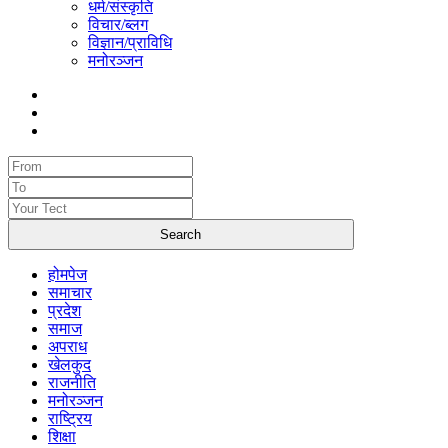
धर्म/संस्कृति
विचार/ब्लग
विज्ञान/प्राविधि
मनोरञ्जन
होमपेज
समाचार
प्रदेश
समाज
अपराध
खेलकुद
राजनीति
मनोरञ्जन
राष्ट्रिय
शिक्षा