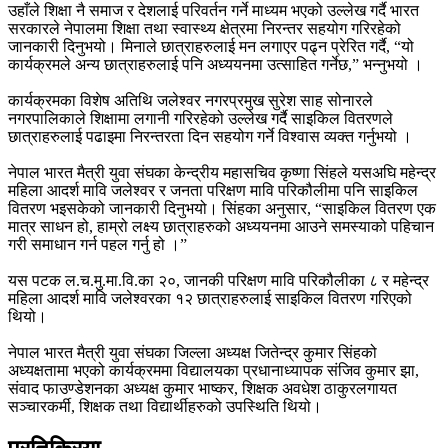
उहाँले शिक्षा नै समाज र देशलाई परिवर्तन गर्ने माध्यम भएको उल्लेख गर्दै भारत
सरकारले नेपालमा शिक्षा तथा स्वास्थ्य क्षेत्रमा निरन्तर सहयोग गरिरहेको
जानकारी दिनुभयो। मिनाले छात्राहरुलाई मन लगाएर पढ्न प्रेरित गर्दै, “यो
कार्यक्रमले अन्य छात्राहरुलाई पनि अध्ययनमा उत्साहित गर्नेछ,” भन्नुभयो ।
कार्यक्रमका विशेष अतिथि जलेश्वर नगरप्रमुख सुरेश साह सोनारले
नगरपालिकाले शिक्षामा लगानी गरिरहेको उल्लेख गर्दै साइकिल वितरणले
छात्राहरुलाई पढाइमा निरन्तरता दिन सहयोग गर्ने विश्वास व्यक्त गर्नुभयो ।
नेपाल भारत मैत्री युवा संघका केन्द्रीय महासचिव कृष्णा सिंहले यसअघि महेन्द्र
महिला आदर्श मावि जलेश्वर र जनता परिक्षण मावि परिकौलीमा पनि साइकिल
वितरण भइसकेको जानकारी दिनुभयो। सिंहका अनुसार, “साइकिल वितरण एक
मात्र साधन हो, हाम्रो लक्ष्य छात्राहरुको अध्ययनमा आउने समस्याको पहिचान
गरी समाधान गर्न पहल गर्नु हो ।”
यस पटक ल.च.मु.मा.वि.का २०, जानकी परिक्षण मावि परिकौलीका ८ र महेन्द्र
महिला आदर्श मावि जलेश्वरका १२ छात्राहरुलाई साइकिल वितरण गरिएको
थियो।
नेपाल भारत मैत्री युवा संघका जिल्ला अध्यक्ष जितेन्द्र कुमार सिंहको
अध्यक्षतामा भएको कार्यक्रममा विद्यालयका प्रधानाध्यापक संजिव कुमार झा,
संवाद फाउण्डेशनका अध्यक्ष कुमार भाष्कर, शिक्षक अवधेश ठाकुरलगायत
सञ्चारकर्मी, शिक्षक तथा विद्यार्थीहरुको उपस्थिति थियो।