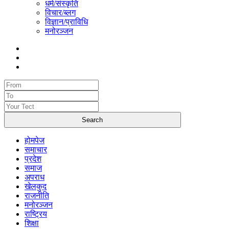
धर्म/संस्कृति
विचार/ब्लग
विज्ञान/प्राविधि
मनोरञ्जन
होमपेज
समाचार
प्रदेश
समाज
अपराध
खेलकुद
राजनीति
मनोरञ्जन
राष्ट्रिय
शिक्षा