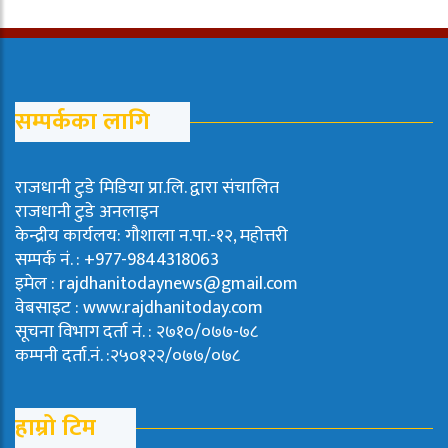
सम्पर्कका लागि
राजधानी टुडे मिडिया प्रा.लि. द्वारा संचालित
राजधानी टुडे अनलाइन
केन्द्रीय कार्यलय: गौशाला न.पा.-१२, महोत्तरी
सम्पर्क नं. : +977-9844318063
इमेल : rajdhanitodaynews@gmail.com
वेबसाइट : www.rajdhanitoday.com
सूचना विभाग दर्ता नं. : २७१०/०७७-७८
कम्पनी दर्ता.नं. :२५०१२२/०७७/०७८
हाम्रो टिम