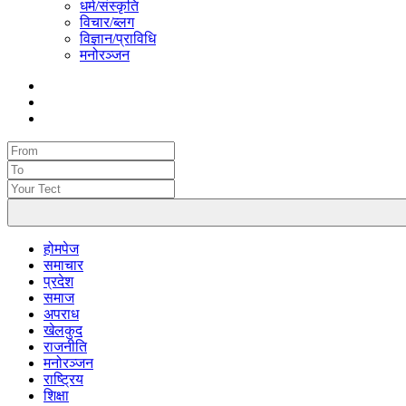
धर्म/संस्कृति
विचार/ब्लग
विज्ञान/प्राविधि
मनोरञ्जन
होमपेज
समाचार
प्रदेश
समाज
अपराध
खेलकुद
राजनीति
मनोरञ्जन
राष्ट्रिय
शिक्षा