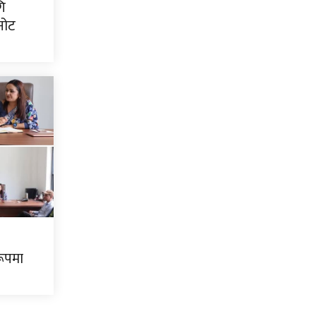
गि
नोट
रूपमा