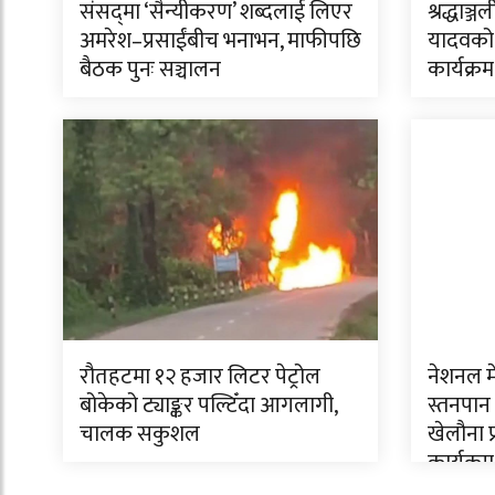
संसद्‌मा ‘सैन्यीकरण’ शब्दलाई लिएर
श्रद्धाञ्
अमरेश–प्रसाईंबीच भनाभन, माफीपछि
यादवको 
बैठक पुनः सञ्चालन
कार्यक्रम
रौतहटमा १२ हजार लिटर पेट्रोल
नेशनल म
बोकेको ट्याङ्कर पल्टिँदा आगलागी,
स्तनपान
चालक सकुशल
खेलौना 
कार्यक्रम