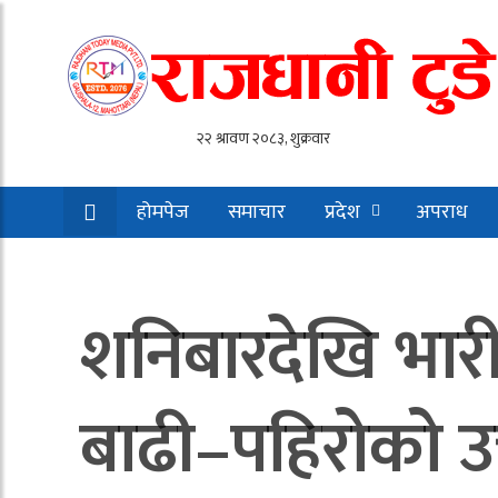
होमपेज
समाचार
प्रदेश
अपराध
शनिबारदेखि भारी व
बाढी–पहिरोको उच