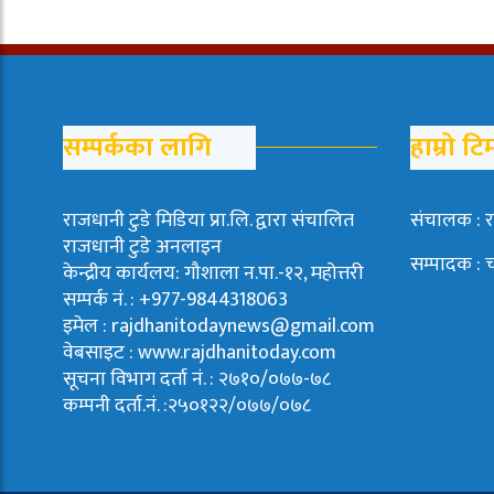
सम्पर्कका लागि
हाम्रो टि
राजधानी टुडे मिडिया प्रा.लि. द्वारा संचालित
संचालक : र
राजधानी टुडे अनलाइन
सम्पादक : 
केन्द्रीय कार्यलय: गौशाला न.पा.-१२, महोत्तरी
सम्पर्क नं. : +977-9844318063
इमेल : rajdhanitodaynews@gmail.com
वेबसाइट : www.rajdhanitoday.com
सूचना विभाग दर्ता नं. : २७१०/०७७-७८
कम्पनी दर्ता.नं. :२५०१२२/०७७/०७८