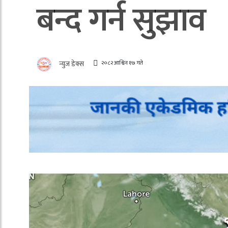
बन्द गर्न सुझाव
२०८२ आश्विन १७ गते
न्युज डेक्स