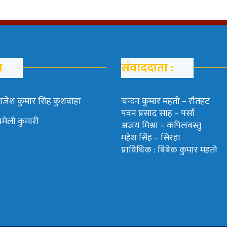
म
संवाददाता :
ाजेश कुमार सिंह कुशवाहा
चन्दन कुमार महताे – राैतहट
पवन प्रसाद साह – पर्सा
चमेली कुमारी
अजय मिश्रा – कपिलवस्तु
महेश सिंह – सिरहा
प्राविधिक : बिबेक कुमार महतो