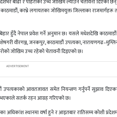
ले देशभर बाढी र पहिरोको उच्च जोखिम ल्याउने चेतावनी दिएका छन
काठमाडौं, काभ्रे लगायतका जोखिमयुक्त जिल्लाका राजमार्गहरू त
 हुँदै नेपाल प्रवेश गर्ने अनुमान छ। यसले मधेशदेखि काठमाडौं
छ। विशेषगरी वीरगञ्ज, जनकपुर, काठमाडौं उपत्यका, नारायणगढ–मुग्लि
हिरोको जोखिम उच्च रहेको चेतावनी दिइएको छ।
ाडौं उपत्यकाको आवतजावत समेत नियन्त्रण गर्नुपर्ने सुझाव दिएक
च भएकाले सतर्क रहन आग्रह गरिएको छ।
अधिकांश स्थानमा वर्षा हुने र आइतबार रातिसम्म कोशी प्रदेश