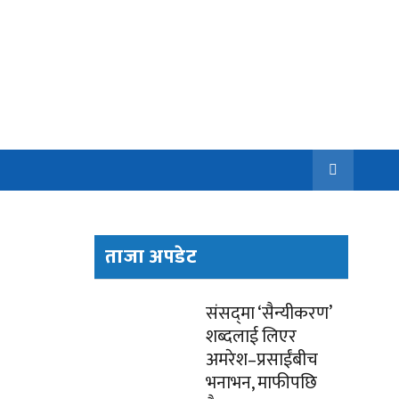
ताजा अपडेट
संसद्‌मा ‘सैन्यीकरण’
शब्दलाई लिएर
अमरेश–प्रसाईंबीच
भनाभन, माफीपछि