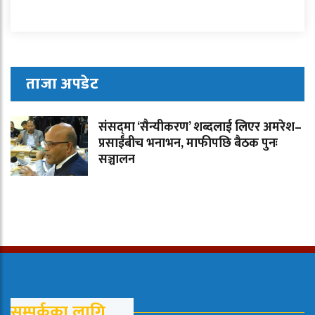
ताजा अपडेट
संसद्‌मा ‘सैन्यीकरण’ शब्दलाई लिएर अमरेश–
प्रसाईंबीच भनाभन, माफीपछि बैठक पुनः
सञ्चालन
सम्पर्कका लागि