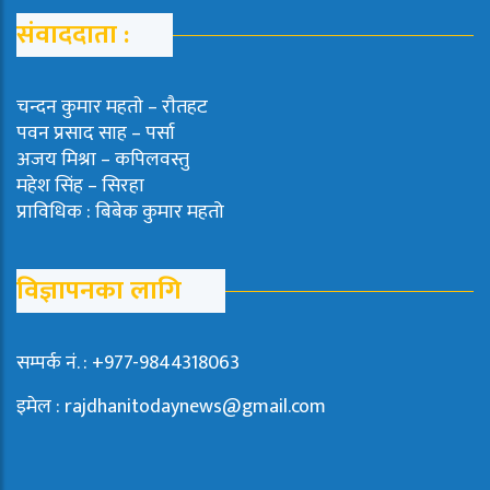
संवाददाता :
चन्दन कुमार महताे – राैतहट
पवन प्रसाद साह – पर्सा
अजय मिश्रा – कपिलवस्तु
महेश सिंह – सिरहा
प्राविधिक : बिबेक कुमार महतो
विज्ञापनका लागि
सम्पर्क नं. : +977-9844318063
इमेल : rajdhanitodaynews@gmail.com