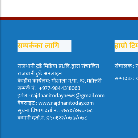
सम्पर्कका लागि
हाम्रो टि
राजधानी टुडे मिडिया प्रा.लि. द्वारा संचालित
संचालक : र
राजधानी टुडे अनलाइन
सम्पादक : 
केन्द्रीय कार्यलय: गौशाला न.पा.-१२, महोत्तरी
सम्पर्क नं. : +977-9844318063
इमेल : rajdhanitodaynews@gmail.com
वेबसाइट : www.rajdhanitoday.com
सूचना विभाग दर्ता नं. : २७१०/०७७-७८
कम्पनी दर्ता.नं. :२५०१२२/०७७/०७८