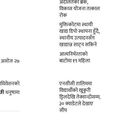
अदालतको ब्रेक,
विकास योजना तत्काल
रोक
मुक्तिकोटमा स्थायी
खाद्य डिपो स्थापना हुँदै,
स्थानीय उत्पादनसँग
खाद्यान्न साट्न सकिने
आत्मनिर्भरताको
बाटोमा १९ महिला
 असोज २७
एनसीसी तालिममा
अधिवेशनको
विद्यार्थीको खुकुरी
ाछी
धनुषामा
ड्रिलदेखि तेक्वान्दोसम्म,
३० क्याडेटले देखाए
सीप