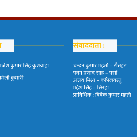
म
संवाददाता :
ाजेश कुमार सिंह कुशवाहा
चन्दन कुमार महताे – राैतहट
पवन प्रसाद साह – पर्सा
चमेली कुमारी
अजय मिश्रा – कपिलवस्तु
महेश सिंह – सिरहा
प्राविधिक : बिबेक कुमार महतो