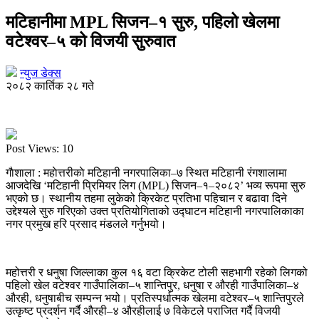
मटिहानीमा MPL सिजन–१ सुरु, पहिलो खेलमा
वटेश्वर–५ को विजयी सुरुवात
न्युज डेक्स
२०८२ कार्तिक २८ गते
Post Views:
10
गाैशाला : महाेत्तरीकाे मटिहानी नगरपालिका–७ स्थित मटिहानी रंगशालामा
आजदेखि ‘मटिहानी प्रिमियर लिग (MPL) सिजन–१–२०८२’ भव्य रूपमा सुरु
भएको छ। स्थानीय तहमा लुकेको क्रिकेट प्रतिभा पहिचान र बढावा दिने
उद्देश्यले सुरु गरिएको उक्त प्रतियोगिताको उद्घाटन मटिहानी नगरपालिकाका
नगर प्रमुख हरि प्रसाद मंडलले गर्नुभयो।
महोत्तरी र धनुषा जिल्लाका कुल १६ वटा क्रिकेट टोली सहभागी रहेको लिगको
पहिलो खेल वटेश्वर गाउँपालिका–५ शान्तिपुर, धनुषा र औरही गाउँपालिका–४
औरही, धनुषाबीच सम्पन्न भयो। प्रतिस्पर्धात्मक खेलमा वटेश्वर–५ शान्तिपुरले
उत्कृष्ट प्रदर्शन गर्दै औरही–४ औरहीलाई ७ विकेटले पराजित गर्दै विजयी