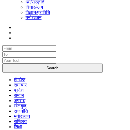
धर्म/संस्कृति
विचार/ब्लग
विज्ञान/प्राविधि
मनोरञ्जन
होमपेज
समाचार
प्रदेश
समाज
अपराध
खेलकुद
राजनीति
मनोरञ्जन
राष्ट्रिय
शिक्षा