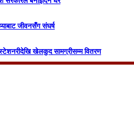
देश सरकारले बनाइदिने घर
याबाट जीवनसँग संघर्ष
स्टेशनरीदेखि खेलकुद सामग्रीसम्म वितरण