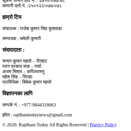
सूचना विभाग दर्ता नं. : २७१०/०७७-७८
कम्पनी दर्ता.नं. :२५०१२२/०७७/०७८
हाम्रो टिम
संचालक : राजेश कुमार सिंह कुशवाहा
सम्पादक : चमेली कुमारी
संवाददाता :
चन्दन कुमार महताे – राैतहट
पवन प्रसाद साह – पर्सा
अजय मिश्रा – कपिलवस्तु
महेश सिंह – सिरहा
प्राविधिक : बिबेक कुमार महतो
विज्ञापनका लागि
सम्पर्क नं. : +977-9844318063
इमेल : rajdhanitodaynews@gmail.com
© 2026: Rajdhani Today All Rights Reserved |
Pravicy Policy