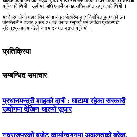
अध्यक्ष पदमा पराजित भएका ईश्वर पोखरेलले यस पटक पहिलो पटक प्रतिस्पर्धा
गर्नुभएको थियो। उहाँ यसअघि एमालेका महासचिवसमेत रहनुभएको थियो ।
यस्तै, एमालेको महासचिव पदमा शंकर पोखरेल पुनः निर्वाचित हुनुभएको छ।
पोखरेलले १ हजार २ सय २८ मत प्राप्त गर्नुभयो भने उहाँका प्रतिस्पर्धी
सुरेन्द्रप्रसाद पाण्डेले ९ सय ९९ मत प्राप्त गर्नुभयो ।
प्रतिक्रिया
सम्बन्धित समाचार
प्रधानमन्त्री शाहको दाबी : घाटामा रहेका सरकारी
उद्योगमा देखिन थाल्यो सुधार
नवराजपुरको बजेट कार्यान्वयनमा अदालतको ब्रेक,