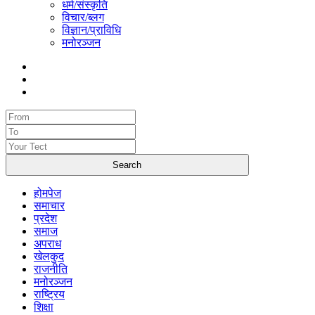
धर्म/संस्कृति
विचार/ब्लग
विज्ञान/प्राविधि
मनोरञ्जन
होमपेज
समाचार
प्रदेश
समाज
अपराध
खेलकुद
राजनीति
मनोरञ्जन
राष्ट्रिय
शिक्षा