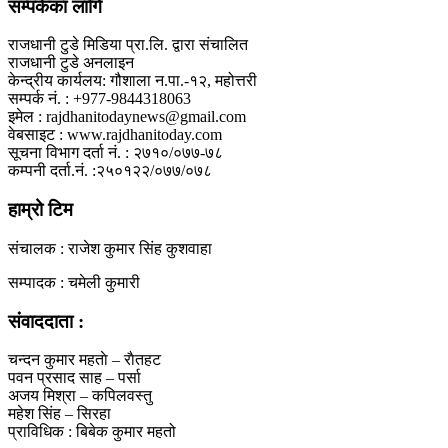
सम्पर्कका लागि
राजधानी टुडे मिडिया प्रा.लि. द्वारा संचालित
राजधानी टुडे अनलाइन
केन्द्रीय कार्यलय: गौशाला न.पा.-१२, महोत्तरी
सम्पर्क नं. : +977-9844318063
इमेल : rajdhanitodaynews@gmail.com
वेबसाइट : www.rajdhanitoday.com
सूचना विभाग दर्ता नं. : २७१०/०७७-७८
कम्पनी दर्ता.नं. :२५०१२२/०७७/०७८
हाम्रो टिम
संचालक : राजेश कुमार सिंह कुशवाहा
सम्पादक : चमेली कुमारी
संवाददाता :
चन्दन कुमार महताे – राैतहट
पवन प्रसाद साह – पर्सा
अजय मिश्रा – कपिलवस्तु
महेश सिंह – सिरहा
प्राविधिक : बिबेक कुमार महतो