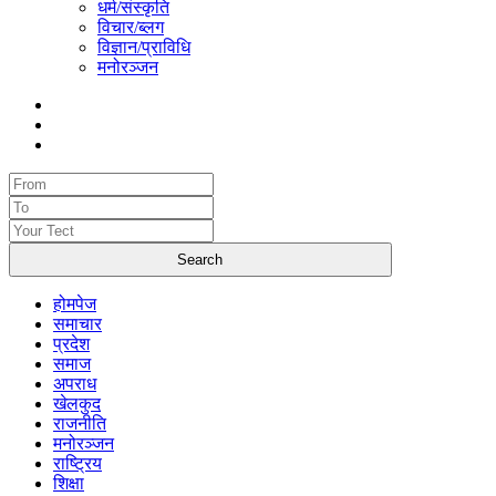
धर्म/संस्कृति
विचार/ब्लग
विज्ञान/प्राविधि
मनोरञ्जन
होमपेज
समाचार
प्रदेश
समाज
अपराध
खेलकुद
राजनीति
मनोरञ्जन
राष्ट्रिय
शिक्षा