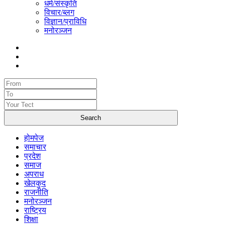
धर्म/संस्कृति
विचार/ब्लग
विज्ञान/प्राविधि
मनोरञ्जन
होमपेज
समाचार
प्रदेश
समाज
अपराध
खेलकुद
राजनीति
मनोरञ्जन
राष्ट्रिय
शिक्षा