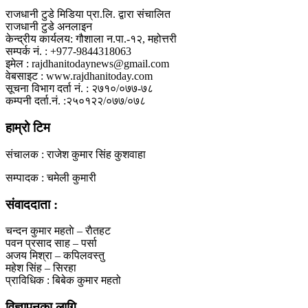
राजधानी टुडे मिडिया प्रा.लि. द्वारा संचालित
राजधानी टुडे अनलाइन
केन्द्रीय कार्यलय: गौशाला न.पा.-१२, महोत्तरी
सम्पर्क नं. : +977-9844318063
इमेल : rajdhanitodaynews@gmail.com
वेबसाइट : www.rajdhanitoday.com
सूचना विभाग दर्ता नं. : २७१०/०७७-७८
कम्पनी दर्ता.नं. :२५०१२२/०७७/०७८
हाम्रो टिम
संचालक : राजेश कुमार सिंह कुशवाहा
सम्पादक : चमेली कुमारी
संवाददाता :
चन्दन कुमार महताे – राैतहट
पवन प्रसाद साह – पर्सा
अजय मिश्रा – कपिलवस्तु
महेश सिंह – सिरहा
प्राविधिक : बिबेक कुमार महतो
विज्ञापनका लागि