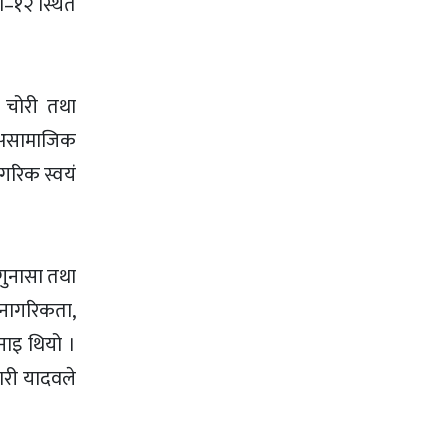
ा–१२ स्थित
ो चोरी तथा
 असामाजिक
ागरिक स्वयं
 गुनासा तथा
। नागरिकता,
नाइ थियो ।
ारी यादवले