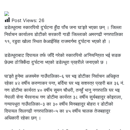
Post Views:
26
डडेल्धुरामा स्कारपियो दु‘र्घटना हुँदा पाँच जना घा‘इते भएका छन् । जिल्ला
निर्वाचन कार्यालय डोटीको सरकारी गाडी जिल्लाको अमरगढी नगरपालिका
११, रडुवा खोला स्थित केआईसिंह राजमार्गमा दु‘र्घटना भएको हो ।
डडेल्धुराबाट दिपायल तर्फ जाँदै गरेको स्कारपियो अ‘नियन्त्रित भई सडक
छेउमा ठो‘क्किँदा दु‘र्घटना भएको डडेल्धुरा प्रहरीले जनाएको छ ।
घा‘इते हुनेमा अजयमेरु गाउँपालिका–६ घर भइ डोटीका निर्वाचन अधिकृत
रहेका ४२ वर्षीय करुणाकर पन्त, बर्दिया घर भइ सशस्त्र प्रहरी बल ३६ नं.
गण डोटीमा कार्यरत ४० वर्षीय सुमन चौधरी, तनहुँ भानु नगरपालि घर भइ
नेपाली सेना भैरवनाथ गण डोटीमा कार्यरत ३८ वर्षीय सुर्यबहादुर कोइराला,
गन्यापधुरा गाउँपालिका–३ का ३० वर्षीय मिनबहादुर बोहरा र डोटीको
दिपायल सिलगढी नगरपालिका–५ का ४५ वर्षीय चालक तेजबहादुर
अधिकारी रहेका छन् ।