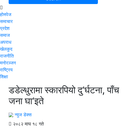
होमपेज
समाचार
प्रदेश
समाज
अपराध
खेलकुद
राजनीति
मनोरञ्जन
राष्ट्रिय
शिक्षा
डडेल्धुरामा स्कारपियो दु‘र्घटना, पाँच
जना घा‘इते
न्युज डेक्स
२०८२ माघ १८ गते