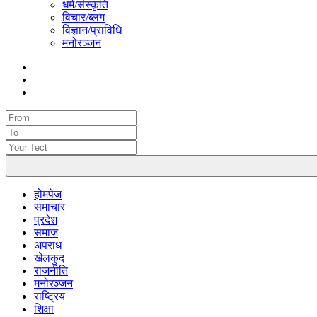
धर्म/संस्कृति
विचार/ब्लग
विज्ञान/प्राविधि
मनोरञ्जन
होमपेज
समाचार
प्रदेश
समाज
अपराध
खेलकुद
राजनीति
मनोरञ्जन
राष्ट्रिय
शिक्षा