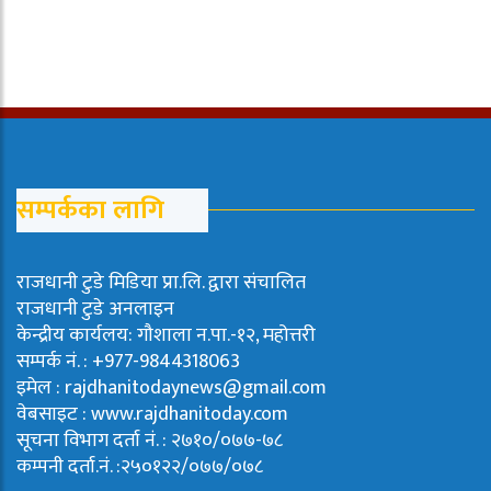
सम्पर्कका लागि
राजधानी टुडे मिडिया प्रा.लि. द्वारा संचालित
राजधानी टुडे अनलाइन
केन्द्रीय कार्यलय: गौशाला न.पा.-१२, महोत्तरी
सम्पर्क नं. : +977-9844318063
इमेल : rajdhanitodaynews@gmail.com
वेबसाइट : www.rajdhanitoday.com
सूचना विभाग दर्ता नं. : २७१०/०७७-७८
कम्पनी दर्ता.नं. :२५०१२२/०७७/०७८