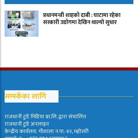
प्रधानमन्त्री शाहको दाबी : घाटामा रहेका
सरकारी उद्योगमा देखिन थाल्यो सुधार
सम्पर्कका लागि
राजधानी टुडे मिडिया प्रा.लि. द्वारा संचालित
राजधानी टुडे अनलाइन
केन्द्रीय कार्यलय: गौशाला न.पा.-१२, महोत्तरी