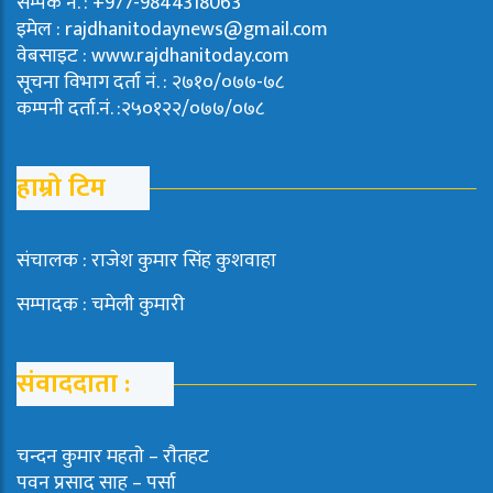
सम्पर्क नं. : +977-9844318063
इमेल : rajdhanitodaynews@gmail.com
वेबसाइट : www.rajdhanitoday.com
सूचना विभाग दर्ता नं. : २७१०/०७७-७८
कम्पनी दर्ता.नं. :२५०१२२/०७७/०७८
हाम्रो टिम
संचालक : राजेश कुमार सिंह कुशवाहा
सम्पादक : चमेली कुमारी
संवाददाता :
चन्दन कुमार महताे – राैतहट
पवन प्रसाद साह – पर्सा