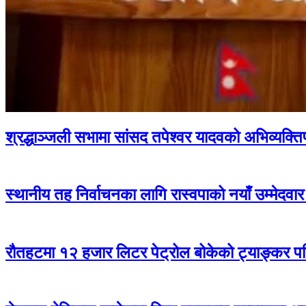
श्रद्धाञ्जली सभामा सांसद तपेश्वर यादवको अभिव्यक्ति
स्थानीय तह निर्वाचनका लागि रास्वपाको नयाँ उम्मेदव
रौतहटमा १२ हजार लिटर पेट्रोल बोकेको ट्याङ्कर 