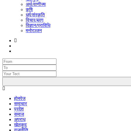
अर्थ/वाणीज्य
कृषि
धर्म/संस्कृति
विचार/ब्लग
विज्ञान/प्राविधि
मनोरञ्जन
होमपेज
समाचार
प्रदेश
समाज
अपराध
खेलकुद
राजनीति