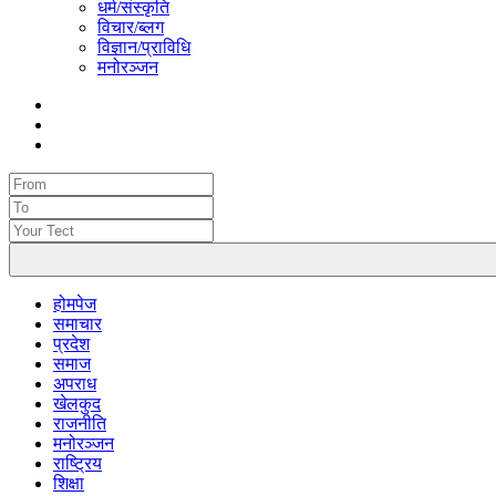
धर्म/संस्कृति
विचार/ब्लग
विज्ञान/प्राविधि
मनोरञ्जन
होमपेज
समाचार
प्रदेश
समाज
अपराध
खेलकुद
राजनीति
मनोरञ्जन
राष्ट्रिय
शिक्षा