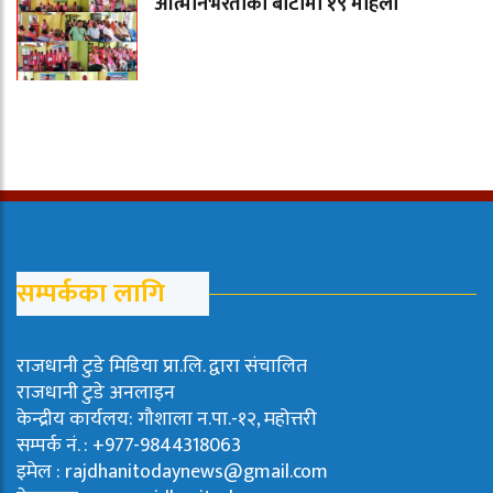
आत्मनिर्भरताको बाटोमा १९ महिला
सम्पर्कका लागि
राजधानी टुडे मिडिया प्रा.लि. द्वारा संचालित
राजधानी टुडे अनलाइन
केन्द्रीय कार्यलय: गौशाला न.पा.-१२, महोत्तरी
सम्पर्क नं. : +977-9844318063
इमेल : rajdhanitodaynews@gmail.com