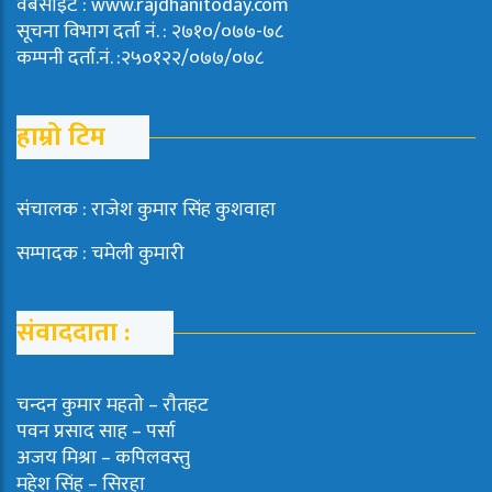
वेबसाइट : www.rajdhanitoday.com
सूचना विभाग दर्ता नं. : २७१०/०७७-७८
कम्पनी दर्ता.नं. :२५०१२२/०७७/०७८
हाम्रो टिम
संचालक : राजेश कुमार सिंह कुशवाहा
सम्पादक : चमेली कुमारी
संवाददाता :
चन्दन कुमार महताे – राैतहट
पवन प्रसाद साह – पर्सा
अजय मिश्रा – कपिलवस्तु
महेश सिंह – सिरहा