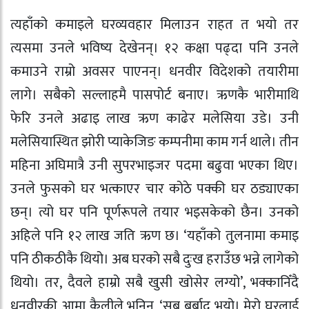
त्यहाँको कमाइले घरव्यवहार मिलाउन राहत त भयो तर
त्यसमा उनले भविष्य देखेनन्। १२ कक्षा पढ्दा पनि उनले
कमाउने राम्रो अवसर पाएनन्। धनवीर विदेशको तयारीमा
लागे। सबैको सल्लाहमै पासपोर्ट बनाए। ऋणकै भारीमाथि
फेरि उनले अढाइ लाख ऋण काढेर मलेसिया उडे। उनी
मलेसियास्थित झोरी प्याकेजिङ कम्पनीमा काम गर्न थाले। तीन
महिना अघिमात्रै उनी सुपरभाइजर पदमा बढुवा भएका थिए।
उनले फुसको घर भत्काएर चार कोठे पक्की घर ठड्याएका
छन्। त्यो घर पनि पूर्णरूपले तयार भइसकेको छैन। उनको
अहिले पनि १२ लाख जति ऋण छ। ‘यहाँको तुलनामा कमाइ
पनि ठीकठीकै थियो। अब घरको सबै दुःख हराउँछ भन्ने लागेको
थियो। तर, दैवले हाम्रो सबै खुसी खोसेर लग्यो’, भक्कानिँदै
धनवीरकी आमा कैलीले भनिन्, ‘सब बर्बाद भयो। मेरो घरलाई