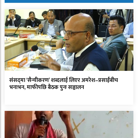
संसद्‌मा ‘सैन्यीकरण’ शब्दलाई लिएर अमरेश–प्रसाईंबीच
भनाभन, माफीपछि बैठक पुनः सञ्चालन