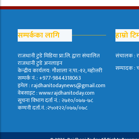
सम्पर्कका लागि
हाम्रो टि
राजधानी टुडे मिडिया प्रा.लि. द्वारा संचालित
संचालक : र
राजधानी टुडे अनलाइन
सम्पादक : 
केन्द्रीय कार्यलय: गौशाला न.पा.-१२, महोत्तरी
सम्पर्क नं. : +977-9844318063
इमेल : rajdhanitodaynews@gmail.com
वेबसाइट : www.rajdhanitoday.com
सूचना विभाग दर्ता नं. : २७१०/०७७-७८
कम्पनी दर्ता.नं. :२५०१२२/०७७/०७८