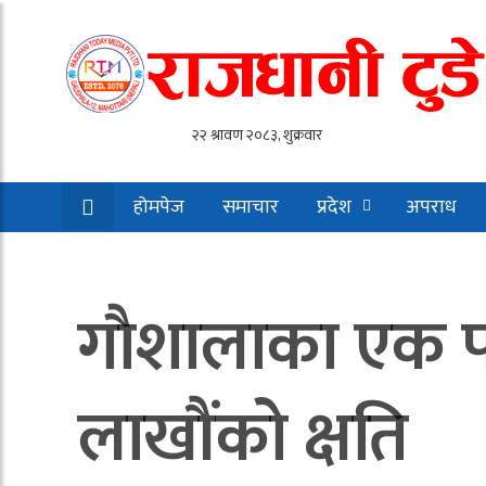
होमपेज
समाचार
प्रदेश
अपराध
गाैशालाका एक 
लाखौंको क्षति