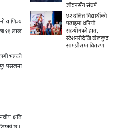
जीवनसँग संघर्ष
४२ दलित विद्यार्थीको
नो वाणिज्य
पढाइमा थपियो
सहयोगको हात,
रिब ११ लाख
स्टेशनरीदेखि खेलकुद
सामग्रीसम्म वितरण
गलगी भएको
आफु पसलमा
नवीय क्षति
गरिएको छ ।