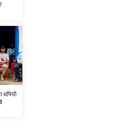
?
मा थपियो
ि