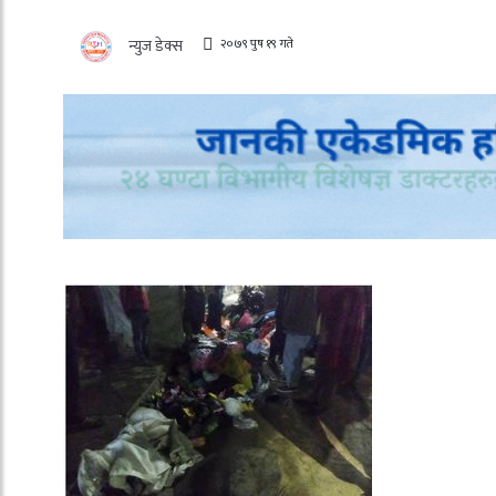
२०७९ पुष १९ गते
न्युज डेक्स