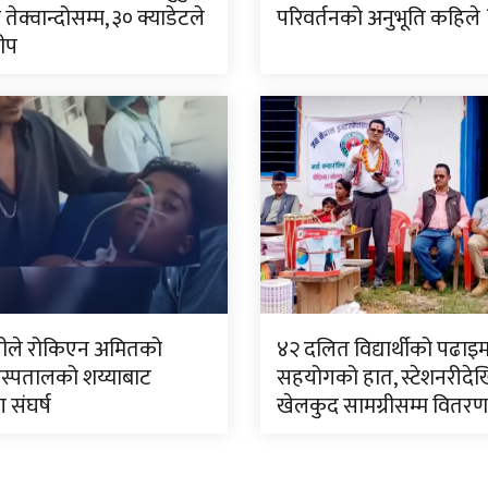
 तेक्वान्दोसम्म, ३० क्याडेटले
परिवर्तनको अनुभूति कहिले 
ीप
लीले रोकिएन अमितको
४२ दलित विद्यार्थीको पढाइ
स्पतालको शय्याबाट
सहयोगको हात, स्टेशनरीदेख
 संघर्ष
खेलकुद सामग्रीसम्म वितरण