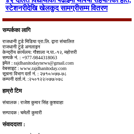
४२ दलित विद्यार्थीको पढाइमा थपियो सहयोगको हात,
स्टेशनरीदेखि खेलकुद सामग्रीसम्म वितरण
सम्पर्कका लागि
राजधानी टुडे मिडिया प्रा.लि. द्वारा संचालित
राजधानी टुडे अनलाइन
केन्द्रीय कार्यलय: गौशाला न.पा.-१२, महोत्तरी
सम्पर्क नं. : +977-9844318063
इमेल : rajdhanitodaynews@gmail.com
वेबसाइट : www.rajdhanitoday.com
सूचना विभाग दर्ता नं. : २७१०/०७७-७८
कम्पनी दर्ता.नं. :२५०१२२/०७७/०७८
हाम्रो टिम
संचालक : राजेश कुमार सिंह कुशवाहा
सम्पादक : चमेली कुमारी
संवाददाता :