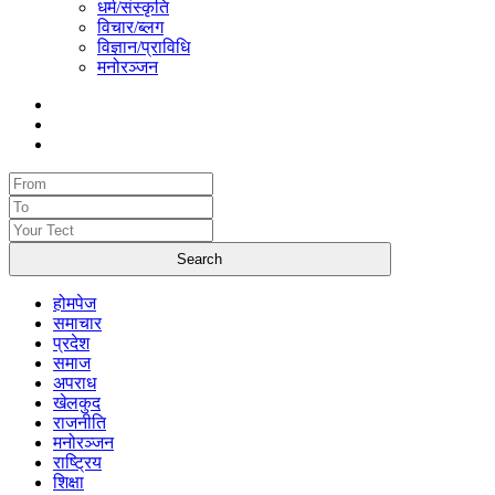
धर्म/संस्कृति
विचार/ब्लग
विज्ञान/प्राविधि
मनोरञ्जन
होमपेज
समाचार
प्रदेश
समाज
अपराध
खेलकुद
राजनीति
मनोरञ्जन
राष्ट्रिय
शिक्षा