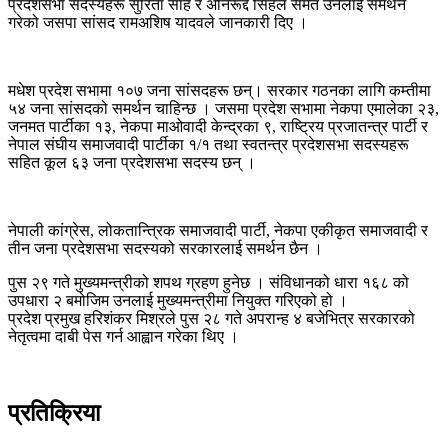
प्रदेशसभा सदस्यहरू सुरिता साह र अनिरूद्द सिंहले समेत उनलाई समर्थन
गरेको जसपा सांसद रामअशिष यादवले जानकारी दिए ।
मधेश प्रदेश सभामा १०७ जना सांसदहरू छन्। सरकार गठनका लागि कम्तीमा
५४ जना सांसदको समर्थन चाहिन्छ । जसमा प्रदेश सभामा नेकपा एमालेका २३,
जनमत पार्टीका १३, नेकपा माओवादी केन्द्रका ९, राष्ट्रिय प्रजातन्त्र पार्टी र
नेपाल संघीय समाजवादी पार्टीका १/१ तथा स्वतन्त्र प्रदेशसभा सदस्यहरू
सहित कूल ६३ जना प्रदेशसभा सदस्य छन् ।
नेपाली कांग्रेस, लोकतान्त्रिक समाजवादी पार्टी, नेकपा एकीकृत समाजवादी र
तीन जना प्रदेशसभा सदस्यको सरकारलाई समर्थन छैन ।
पुस २९ गते मुख्यमन्त्रीको शपथ ग्रहण हुनेछ । संविधानको धारा १६८ को
उपधारा २ बमोजिम उनलाई मुख्यमन्त्रीमा नियुक्त गरिएको हो ।
प्रदेश प्रमुख हरिशंकर मिश्रले पुस २८ गते अपरान्ह ४ बजेभित्र सरकारको
नेतृत्वमा दाबी पेस गर्न आह्वान गरेका थिए ।
प्रतिक्रिया