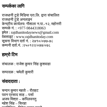
सम्पर्कका लागि
राजधानी टुडे मिडिया प्रा.लि. द्वारा संचालित
राजधानी टुडे अनलाइन
केन्द्रीय कार्यलय: गौशाला न.पा.-१२, महोत्तरी
सम्पर्क नं. : +977-9844318063
इमेल : rajdhanitodaynews@gmail.com
वेबसाइट : www.rajdhanitoday.com
सूचना विभाग दर्ता नं. : २७१०/०७७-७८
कम्पनी दर्ता.नं. :२५०१२२/०७७/०७८
हाम्रो टिम
संचालक : राजेश कुमार सिंह कुशवाहा
सम्पादक : चमेली कुमारी
संवाददाता :
चन्दन कुमार महताे – राैतहट
पवन प्रसाद साह – पर्सा
अजय मिश्रा – कपिलवस्तु
महेश सिंह – सिरहा