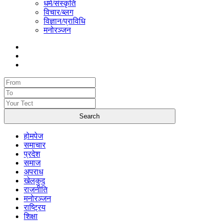
धर्म/संस्कृति
विचार/ब्लग
विज्ञान/प्राविधि
मनोरञ्जन
होमपेज
समाचार
प्रदेश
समाज
अपराध
खेलकुद
राजनीति
मनोरञ्जन
राष्ट्रिय
शिक्षा