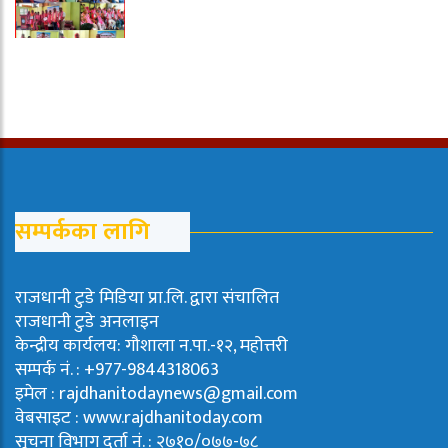
सम्पर्कका लागि
राजधानी टुडे मिडिया प्रा.लि. द्वारा संचालित
राजधानी टुडे अनलाइन
केन्द्रीय कार्यलय: गौशाला न.पा.-१२, महोत्तरी
सम्पर्क नं. : +977-9844318063
इमेल : rajdhanitodaynews@gmail.com
वेबसाइट : www.rajdhanitoday.com
सूचना विभाग दर्ता नं. : २७१०/०७७-७८