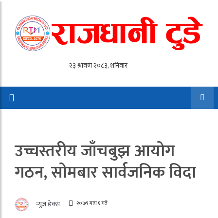
उच्चस्तरीय जाँचबुझ आयोग
गठन, सोमबार सार्वजनिक विदा
२०७९ माघ १ गते
न्युज डेक्स