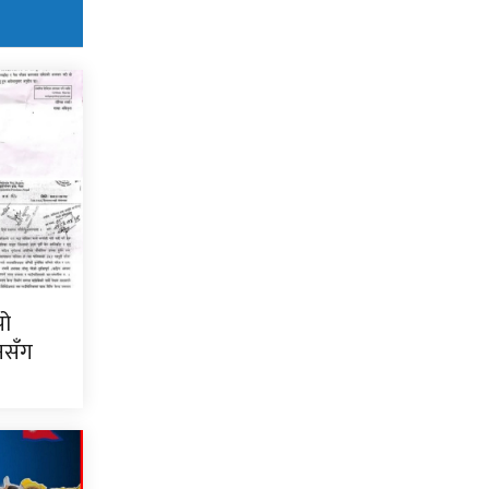
पो
दनसँग