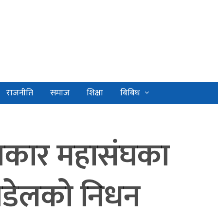
राजनीति
समाज
शिक्षा
बिबिध
त्रकार महासंघका
 पौडेलको निधन