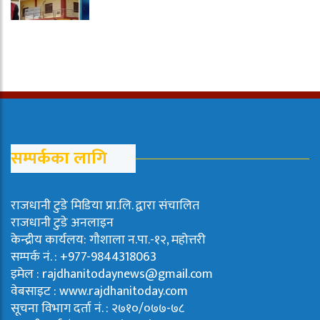
सम्पर्कका लागि
राजधानी टुडे मिडिया प्रा.लि. द्वारा संचालित
राजधानी टुडे अनलाइन
केन्द्रीय कार्यलय: गौशाला न.पा.-१२, महोत्तरी
सम्पर्क नं. : +977-9844318063
इमेल : rajdhanitodaynews@gmail.com
वेबसाइट : www.rajdhanitoday.com
सूचना विभाग दर्ता नं. : २७१०/०७७-७८