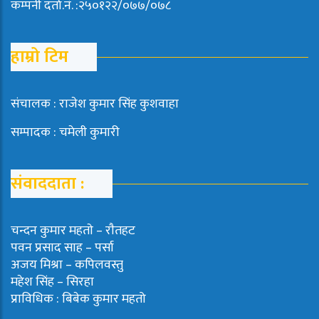
कम्पनी दर्ता.नं. :२५०१२२/०७७/०७८
हाम्रो टिम
संचालक : राजेश कुमार सिंह कुशवाहा
सम्पादक : चमेली कुमारी
संवाददाता :
चन्दन कुमार महताे – राैतहट
पवन प्रसाद साह – पर्सा
अजय मिश्रा – कपिलवस्तु
महेश सिंह – सिरहा
प्राविधिक : बिबेक कुमार महतो