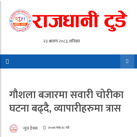
गाैशला बजारमा सवारी चोरीका
घटना बढ्दै, व्यापारीहरुमा त्रास
२०७९ माघ १८ गते
न्युज डेक्स