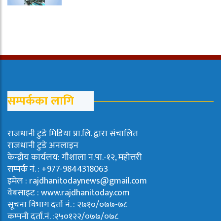
सम्पर्कका लागि
राजधानी टुडे मिडिया प्रा.लि. द्वारा संचालित
राजधानी टुडे अनलाइन
केन्द्रीय कार्यलय: गौशाला न.पा.-१२, महोत्तरी
सम्पर्क नं. : +977-9844318063
इमेल : rajdhanitodaynews@gmail.com
वेबसाइट : www.rajdhanitoday.com
सूचना विभाग दर्ता नं. : २७१०/०७७-७८
कम्पनी दर्ता.नं. :२५०१२२/०७७/०७८