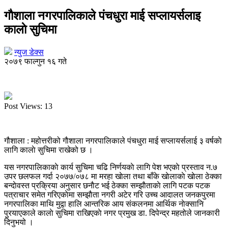
गाैशाला नगरपालिकाले पंचधुरा माई सप्लायर्सलाइ
कालाे सुचिमा
न्युज डेक्स
२०७९ फाल्गुन १६ गते
Post Views:
13
गौशाला : महोत्तरीको गाैशाला नगरपालिकाले पंचधुरा माई सप्लायर्सलाई ३ वर्षकाे
लागि कालाे सुचिमा राखेको छ ।
यस नगरपालिकाकाे कार्य सुचिमा चढि निर्णयकाे लागि पेश भएकाे प्रस्ताव न.७
उपर छलफल गर्दा २०७७/०७८ मा मरहा खाेला तथा बाँके खाेलाकाे खाेला ठेक्का
बन्दाेवस्त प्रक्रिया अनुसार छनाैट भई ठेक्का सम्झाैताकाे लागि पटक पटक
पत्राचार समेत गरिएकाेमा सम्झाैता नगरी अटेर गरि उच्च आदालत जनकपुरमा
नगरपालिका माथि मुद्वा हालि आन्तरिक आय संकलनमा आर्थिक नाेक्सानि
पुरयाएकाले कालाे सुचिमा राखिएकाे नगर प्रमुख डा. दिपेन्द्र महतोले जानकारी
दिनुभयो ।