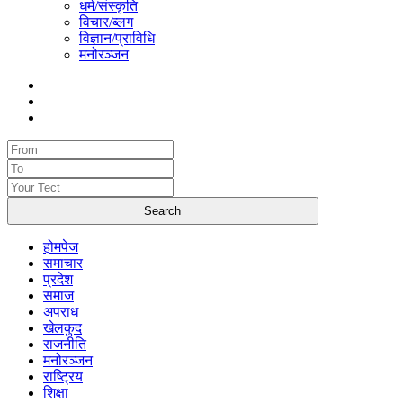
धर्म/संस्कृति
विचार/ब्लग
विज्ञान/प्राविधि
मनोरञ्जन
होमपेज
समाचार
प्रदेश
समाज
अपराध
खेलकुद
राजनीति
मनोरञ्जन
राष्ट्रिय
शिक्षा